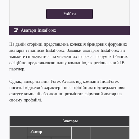
Увійти
Аватари InstaForex
На даній сторінці представлена колекція брендових форумних
аватарів і підписів InstaForex. Завдяки аватарам InstaForex ви
зможете спілкуватися на численних форекс - форумах і блогах
офіційно представляючи нашу компанію, як регіональний IB-
партнер.
Однак, використання Forex Avatars від компанії InstaForex
носить іміджевий характер і не є офіційним підтвердженням
статусу компанії або людини розмістив фірмовий аватар на
своєму профайлі.
Аватары
Размер