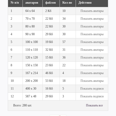
№ п/п
аватаров
файлов
Кол-во
Действия
1
64 x 64
2 Кб
10
Показать аватары
2
70 x 70
22 Кб
34
Показать аватары
3
80 x 80
22 Кб
30
Показать аватары
4
90 x 90
29 Кб
30
Показать аватары
5
100 x 100
19 Кб
57
Показать аватары
6
110 x 110
32 Кб
31
Показать аватары
7
120 x 120
15 Кб
36
Показать аватары
8
150 x 150
23 Кб
22
Показать аватары
9
167 x 214
46 Кб
4
Показать аватары
10
200 x 200
53 Кб
18
Показать аватары
11
400 x 30
16 Кб
5
Показать подписи
12
587 x 48
29 Кб
3
Показать подписи
Всего: 280 шт.
Показать все